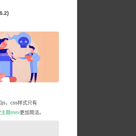
.2)
s，css样式只有
款
主题mini
更加简洁。