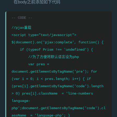
在body之前添加如下代码
//pjax重载

<script type="text/javascript">

$(document).on('pjax:complete', function() {

    if (typeof Prism !== 'undefined') {

        //为了方便将默认语言设为php

        var pres = 
document.getElementsByTagName('pre'); for 
(var i = 0; i < pres.length; i++) { if 
(pres[i].getElementsByTagName('code').length 
> 0) pres[i].className  = 'line-numbers 
language-
php';document.getElementsByTagName('code').cl
assName  = 'language-php'; }
