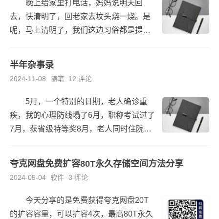
晚上给家里打电话，妈妈说明天回
去，快清明了，回老家去坟头烧一烧。是
呢，马上清明了，我们这边习俗都是提前
的烧的。村里亲人问爸爸回不回，妈妈说
不让他回去，身体太弱了。自从去年生病
半年杂事录
以后，一年过了几个难...
2024-11-08
随笔
12 评论
5月，一个特别的日期，老人确诊重
疾，我的心理防线塌了6月，职称考试过了
7月，获省级特等奖8月，老人同时住院，
忙崩溃了，腰突复发9月，自己病了，心理
压力大，再加上实在太忙了，失眠加重10
夸克网盘免费扩容80T永久存储空间方法分享
月，老人病...
2024-05-04
软件
3 评论
今天分享的是免费获得夸克网盘20T
的扩容容量，可以扩容4次，最高80T永久