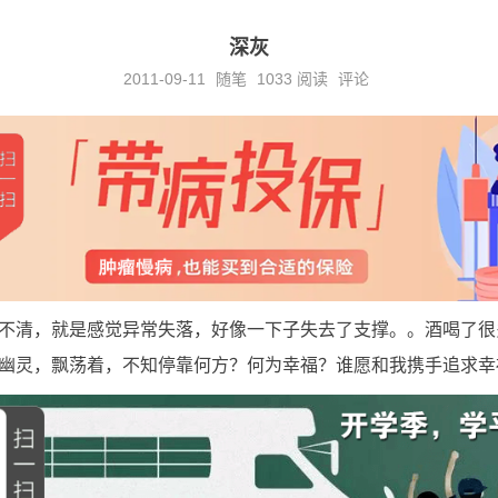
深灰
2011-09-11
随笔
1033
阅读
评论
不清，就是感觉异常失落，好像一下子失去了支撑。。酒喝了很
幽灵，飘荡着，不知停靠何方？何为幸福？谁愿和我携手追求幸