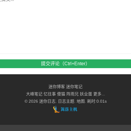
提交评论（Ctrl+Enter）
迷你博客
迷你笔记
大峰笔记
忆往事
傻猫
阵雨兄
妖业蛋
更多...
© 2026
迷你日志
.
日志主题
.
地图
. 耗时:0.01s