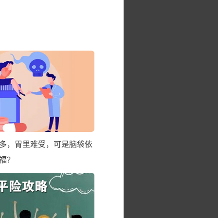
多，胃里难受，可是脑袋依
福？