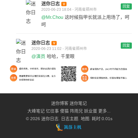
迷你日志
回复
2020-06-23 18:04 - 河南省郑州市
@Mr.Chou
这时候指甲长就派上用场了，呵
呵
迷你日志
回复
2020-06-23 11:02 - 河南省郑州市
@演员
哈哈，千里眼
迷你博客
迷你笔记
大峰笔记
忆往事
傻猫
阵雨兄
妖业蛋
更多...
© 2026
迷你日志
.
日志主题
.
地图
. 耗时:0.01s