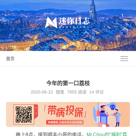
首页
今年的第一口荔枝
2020-06-22
随笔
7855
阅读
14 评论
晚上8点，接到顺丰小哥的电话，
Mr.Chou的“福利”荔