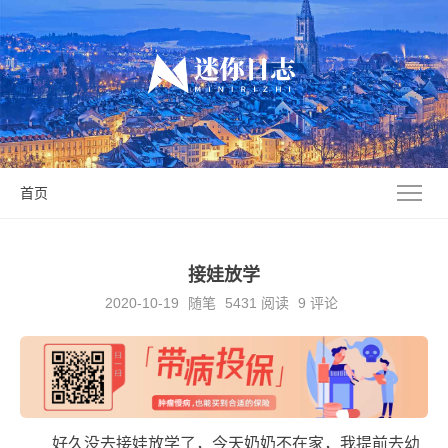
首页
接娃放学
2020-10-19
随笔
5431
阅读
9 评论
好久没去接娃放学了，今天奶奶不在家，我提前去幼