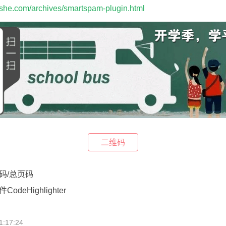
eshe.com/archives/smartspam-plugin.html
二维码
页码/总页码
odeHighlighter
:17:24