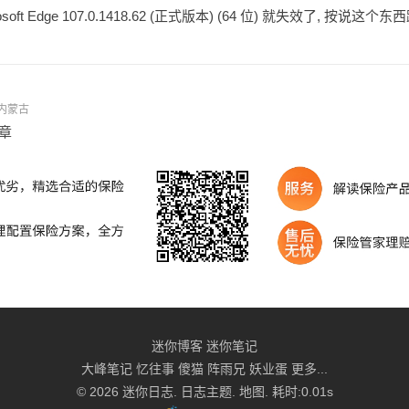
oft Edge 107.0.1418.62 (正式版本) (64 位) 就失效了, 按说
- 内蒙古
章
迷你博客
迷你笔记
大峰笔记
忆往事
傻猫
阵雨兄
妖业蛋
更多...
© 2026
迷你日志
.
日志主题
.
地图
. 耗时:0.01s