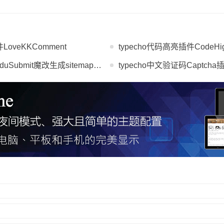
LoveKKComment
typecho代码高亮插件CodeHighl
bmit魔改生成sitemap并且记录蜘蛛来访
typecho中文验证码Captch