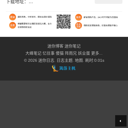
下载地址：
http://www.yovisun.com/archive/typecho-
plugin-smartspam...
迷你博客
迷你笔记
大峰笔记
忆往事
傻猫
阵雨兄
妖业蛋
更多...
© 2026
迷你日志
.
日志主题
.
地图
. 耗时:0.01s
◐