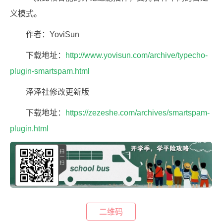
义模式。
作者：YoviSun
下载地址：
http://www.yovisun.com/archive/typecho-
plugin-smartspam.html
泽泽社修改更新版
下载地址：
https://zezeshe.com/archives/smartspam-
plugin.html
二维码