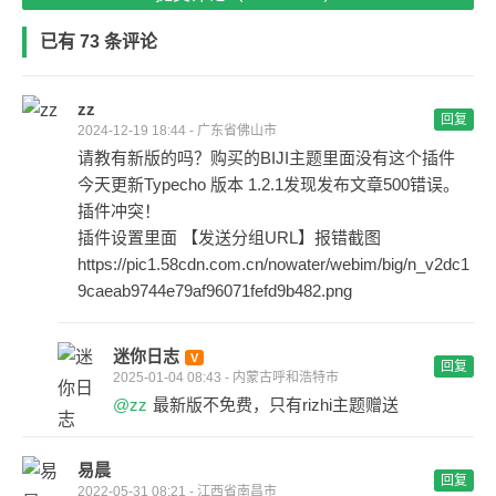
已有 73 条评论
zz
回复
2024-12-19 18:44 - 广东省佛山市
请教有新版的吗？购买的BIJI主题里面没有这个插件
今天更新Typecho 版本 1.2.1发现发布文章500错误。
插件冲突！
插件设置里面 【发送分组URL】报错截图
https://pic1.58cdn.com.cn/nowater/webim/big/n_v2dc1
9caeab9744e79af96071fefd9b482.png
迷你日志
回复
2025-01-04 08:43 - 内蒙古呼和浩特市
@zz
最新版不免费，只有rizhi主题赠送
易晨
回复
2022-05-31 08:21 - 江西省南昌市