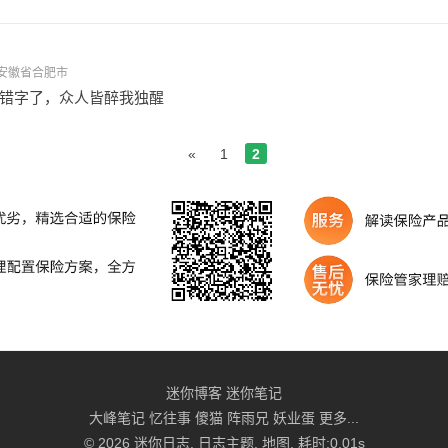
9 - 安徽省合肥市
错字了，众人皆醉我独醒
«
1
2
迷你博客
迷你笔记
大峰笔记
忆往事
傻猫
阵雨兄
妖业蛋
更多...
© 2026
迷你日志
.
日志主题
.
地图
. 耗时:0.01s