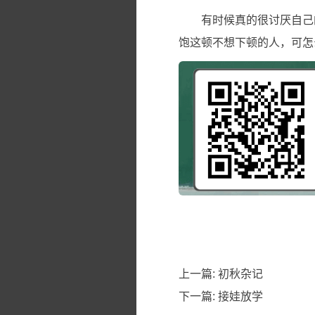
有时候真的很讨厌自己
饱这顿不想下顿的人，可怎
上一篇:
初秋杂记
下一篇:
接娃放学