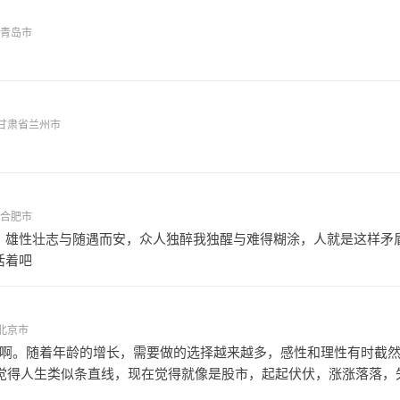
东省青岛市
。
6 - 甘肃省兰州市
徽省合肥市
，雄性壮志与随遇而安，众人独醉我独醒与难得糊涂，人就是这样矛
活着吧
- 北京市
啊。随着年龄的增长，需要做的选择越来越多，感性和理性有时截
觉得人生类似条直线，现在觉得就像是股市，起起伏伏，涨涨落落，