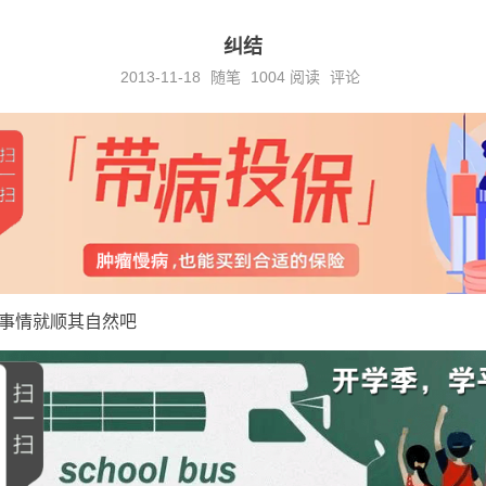
纠结
2013-11-18
随笔
1004
阅读
评论
事情就顺其自然吧