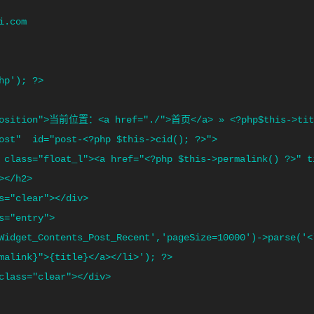
hp'); ?>   

</h2>   

Widget_Contents_Post_Recent','pageSize=10000')->parse('<
malink}">{title}</a></li>'); ?>   
