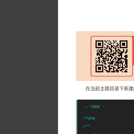
在当前主题目录下新建ph
<?php   

/**  
