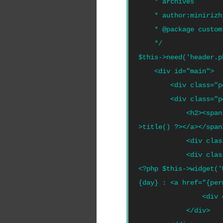
    * archives  

    * author:minirizhi.com 

    * @package custom  

    */  

$this->need('header.p
    <div id="main">   

        <div class="position">当前位置：<a href="./">首页</a> » <?php$this->title() ?></div>   

        <div class="post"  id="post-<?php $this->cid(); ?>">   

            <h2><span class="float_l"><a href="<?php $this->permalink() ?>" title=""><?php $this-
>title() ?></a></span>
            <div class="clear"></div>   

            <div class="entry">   

<?php $this->widget('
{day} : <a href="{per
                <div class="clear"></div>   

            </div>   
