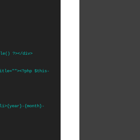
li>{year}-{month}-