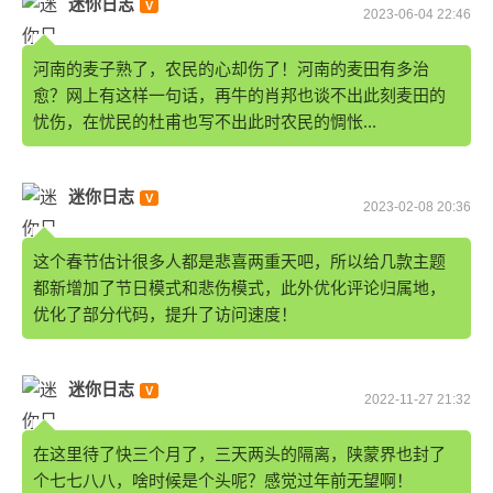
迷你日志
2023-06-04 22:46
河南的麦子熟了，农民的心却伤了！河南的麦田有多治
愈？网上有这样一句话，再牛的肖邦也谈不出此刻麦田的
忧伤，在忧民的杜甫也写不出此时农民的惆怅...
迷你日志
2023-02-08 20:36
这个春节估计很多人都是悲喜两重天吧，所以给几款主题
都新增加了节日模式和悲伤模式，此外优化评论归属地，
优化了部分代码，提升了访问速度！
迷你日志
2022-11-27 21:32
在这里待了快三个月了，三天两头的隔离，陕蒙界也封了
个七七八八，啥时候是个头呢？感觉过年前无望啊！