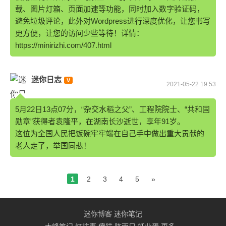
载、图片灯箱、页面加速等功能，同时加入数字验证码，
避免垃圾评论，此外对Wordpress进行深度优化，让您书写
更方便，让您的访问少些等待！详情：
https://minirizhi.com/407.html
迷你日志
2021-05-22 19:53
5月22日13点07分，“杂交水稻之父”、工程院院士、“共和国
勋章”获得者袁隆平，在湖南长沙逝世，享年91岁。
这位为全国人民把饭碗牢牢端在自己手中做出重大贡献的
老人走了，举国同悲！
1
2
3
4
5
»
迷你博客
迷你笔记