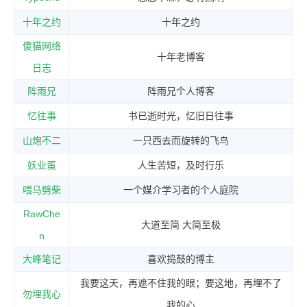
十年之约
十年之约
傻猫网络
十年老博客
日志
阵雨兄
阵雨兄个人博客
忆往事
书已逝时光，忆旧日往事
山炮不二
一只西去而旋转的飞鸟
妖业蛋
人生苦短，及时行乐
喂马劈柴
一个媒介学习者的个人庭院
RawChe
大道至简 大简至极
n
大峰笔记
喜欢捣鼓的博主
我要这天，再遮不住我的眼；要这地，再埋不了
勿埋我心
我的心