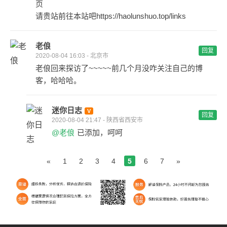
页
请贵站前往本站吧https://haolunshuo.top/links
老俍
回复
2020-08-04 16:03 - 北京市
老俍回来探访了~~~~~前几个月没咋关注自己的博
客，哈哈哈。
迷你日志
回复
2020-08-04 21:47 - 陕西省西安市
@老俍
已添加，呵呵
«
1
2
3
4
5
6
7
»