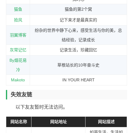
猫鱼
猫鱼的第2个窝
拾风
记下来才是最真实的
纷杂的世界中静下心来，感受生活与你的美，总
羽翼博客
结经验，记录成长
灰常记忆
记录生活，珍藏回忆
By烟花易
草根站长的10年奋斗史
冷
Makoto
IN YOUR HEART
失效友链
以下友友暂时无法访问。
网站名称
网站地址
网站描述
如哥生活，生活如