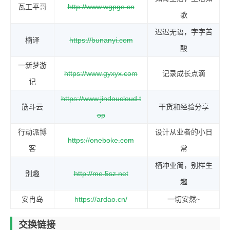
瓦工平哥
http://www.wgpge.cn
歌
迟迟无语，字字苦
楠译
https://bunanyi.com
酸
一新梦游
https://www.gyxyx.com
记录成长点滴
记
https://www.jindoucloud.t
筋斗云
干货和经验分享
op
行动派博
设计从业者的小日
https://oneboke.com
客
常
栖冲业简，别样生
别趣
http://me.5sz.net
趣
安冉岛
https://ardao.cn/
一切安然~
交换链接