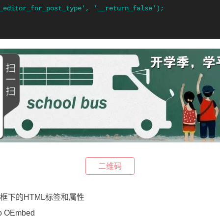
_editor_for_post_type', '__return_false');
二维码
评论框下的HTML标签和属性
o OEmbed