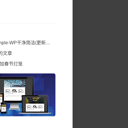
e-WP干净简洁(更新V2.2)
下的文章
题添加春节灯笼