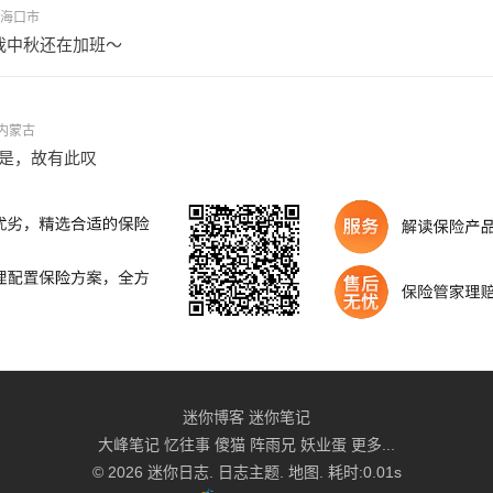
南省海口市
我中秋还在加班～
- 内蒙古
是，故有此叹
迷你博客
迷你笔记
大峰笔记
忆往事
傻猫
阵雨兄
妖业蛋
更多...
© 2026
迷你日志
.
日志主题
.
地图
. 耗时:0.01s