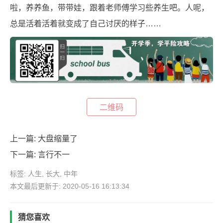
啦，养养鱼，带带娃，跟着老师傅学习些养生吧。人呢，
总是活着活着就变成了自己讨厌的样子……
二维码
上一篇:
大盘缩量了
下一篇:
言行不一
标签:
人生
,
长大
,
中年
本文最后更新于: 2020-05-16 16:13:34
猜您喜欢