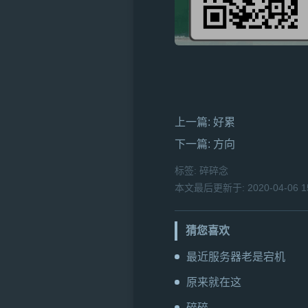
上一篇:
好累
下一篇:
方向
标签:
碎碎念
本文最后更新于: 2020-04-06 15
猜您喜欢
最近服务器老是宕机
原来就在这
碎碎