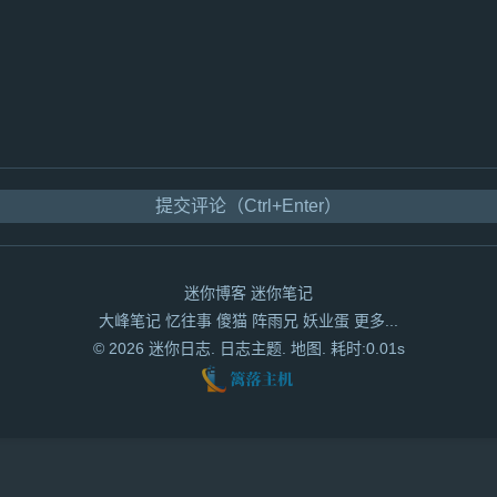
提交评论（Ctrl+Enter）
迷你博客
迷你笔记
大峰笔记
忆往事
傻猫
阵雨兄
妖业蛋
更多...
© 2026
迷你日志
.
日志主题
.
地图
. 耗时:0.01s