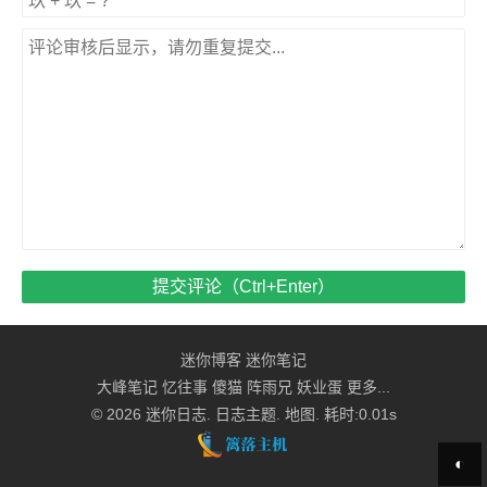
提交评论（Ctrl+Enter）
迷你博客
迷你笔记
大峰笔记
忆往事
傻猫
阵雨兄
妖业蛋
更多...
© 2026
迷你日志
.
日志主题
.
地图
. 耗时:0.01s
◐