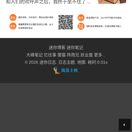
和人们的欢呼声之后，我终于坐不住了。
想想也是，大概有两年都没看到这么大规
模的烟花晚会了。等我到地方时，公园里
面已经挤满了人，甚...
迷你博客
迷你笔记
大峰笔记
忆往事
傻猫
阵雨兄
妖业蛋
更多...
© 2026
迷你日志
.
日志主题
.
地图
. 耗时:0.01s
◐