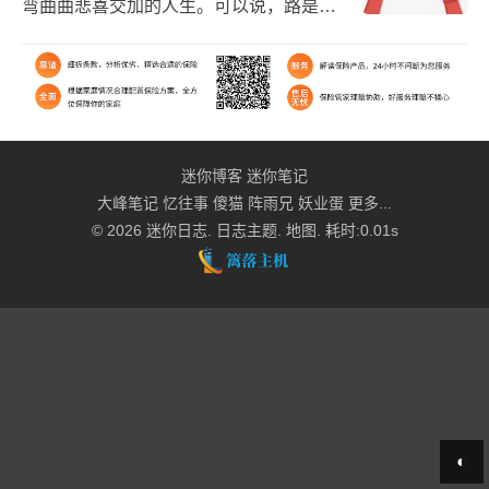
弯曲曲悲喜交加的人生。可以说，路是人
类最伟大的发明之一。路如其意，人各有
适也。这也正是世界上没有任何两条完全
一样的道路的原因了...
迷你博客
迷你笔记
大峰笔记
忆往事
傻猫
阵雨兄
妖业蛋
更多...
© 2026
迷你日志
.
日志主题
.
地图
. 耗时:0.01s
◐