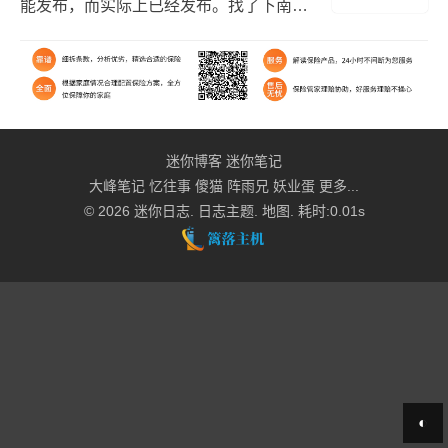
能发布，而实际上已经发布。找了下南博
官网的的资料，依旧无法解决。没办法的
情况下把插件全部禁用，把主题更换为默
认主题，通过一遍遍...
迷你博客
迷你笔记
大峰笔记
忆往事
傻猫
阵雨兄
妖业蛋
更多...
© 2026
迷你日志
.
日志主题
.
地图
. 耗时:0.01s
◐