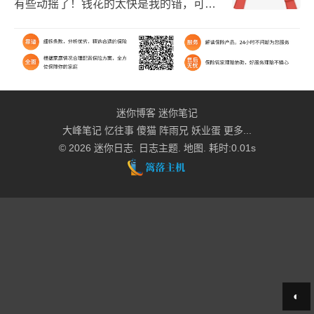
有些动摇了！钱花的太快是我的错，可是
没钱的日子真的难过！现在的我要作出个
选择，安心学习还是挣钱继续挥霍？可惜
我的意志一直薄弱，...
迷你博客
迷你笔记
大峰笔记
忆往事
傻猫
阵雨兄
妖业蛋
更多...
© 2026
迷你日志
.
日志主题
.
地图
. 耗时:0.01s
◐