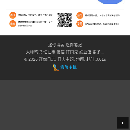
迷你博客
迷你笔记
大峰笔记
忆往事
傻猫
阵雨兄
妖业蛋
更多...
© 2026
迷你日志
.
日志主题
.
地图
. 耗时:0.01s
◐