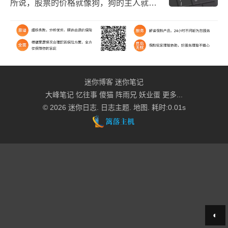
所说，股票的价格就像狗，狗的主人就像
是价值，遛狗时，狗忽远忽近到处跑，但
总是会跑回主人的身边。 ​​​
迷你博客
迷你笔记
大峰笔记
忆往事
傻猫
阵雨兄
妖业蛋
更多...
© 2026
迷你日志
.
日志主题
.
地图
. 耗时:0.01s
◐