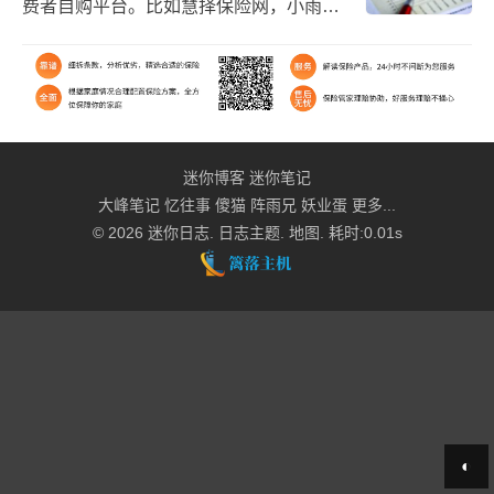
费者自购平台。比如慧择保险网，小雨伞
保险网，向日葵保险网等。第二种：保险
独立代理人推广的平台，推广销售有推广
费。比如小雨伞的咔...
迷你博客
迷你笔记
大峰笔记
忆往事
傻猫
阵雨兄
妖业蛋
更多...
© 2026
迷你日志
.
日志主题
.
地图
. 耗时:0.01s
◐