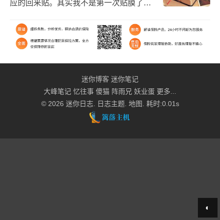
应的回来贴。其实我不是第一次贴膜了，
但是这次换膜都是出现了问题。手机膜刚
开始给贴歪了些，由于是钢化膜，周围有
些缝隙，用了白边消...
迷你博客
迷你笔记
大峰笔记
忆往事
傻猫
阵雨兄
妖业蛋
更多...
© 2026
迷你日志
.
日志主题
.
地图
. 耗时:0.01s
◐