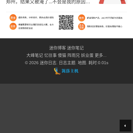
郑州，结果又被淹了...不会是我的原因
吧？😔😔😔
迷你博客
迷你笔记
大峰笔记
忆往事
傻猫
阵雨兄
妖业蛋
更多...
© 2026
迷你日志
.
日志主题
.
地图
. 耗时:0.01s
◐