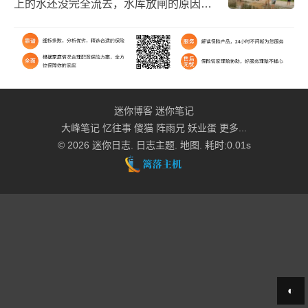
上的水还没完全流去，水库放闸的原因，
路上都有鱼了，还有不少人在捞。希望晴
上几天，不然这里也要发水了。
迷你博客
迷你笔记
大峰笔记
忆往事
傻猫
阵雨兄
妖业蛋
更多...
© 2026
迷你日志
.
日志主题
.
地图
. 耗时:0.01s
◐