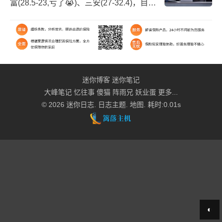
富(28.5-23,亏了😭)、三安(27-32.4)，目前
三涨一跌，涨的都还不错。可惜我4月要用
钱，提...
迷你博客
迷你笔记
大峰笔记
忆往事
傻猫
阵雨兄
妖业蛋
更多...
© 2026
迷你日志
.
日志主题
.
地图
. 耗时:0.01s
◐