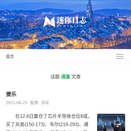
首页
话题
通富
文章
傻乐
2021-06-23
股票
评论
在12.8日重仓了芯片半导体仓位8成，
买了兆易(150-173)、韦尔(218-293)、通