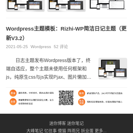
Wordpress主题模板：Rizhi-WP简洁日记主题（更
新V3.2）
2021-05-25
Wordpress
52 评论
日志主题发布Wordpress版本了，终
端自适应，整个主题未使用任何框架和
js，纯原生css与js实现Pjax、图片懒加
载、图片灯箱、页面加速等功能，同时加
入数字验证码，避免垃圾评论，此外对
Wo...
迷你博客
迷你笔记
大峰笔记
忆往事
傻猫
阵雨兄
妖业蛋
更多...