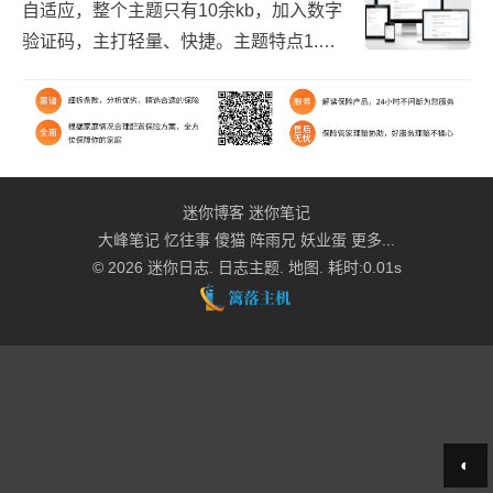
自适应，整个主题只有10余kb，加入数字
验证码，主打轻量、快捷。主题特点1.极
简的设计,同时加入html代码压缩功能，轻
量、极速；2.加入数字验证码，...
迷你博客
迷你笔记
大峰笔记
忆往事
傻猫
阵雨兄
妖业蛋
更多...
© 2026
迷你日志
.
日志主题
.
地图
. 耗时:0.01s
◐