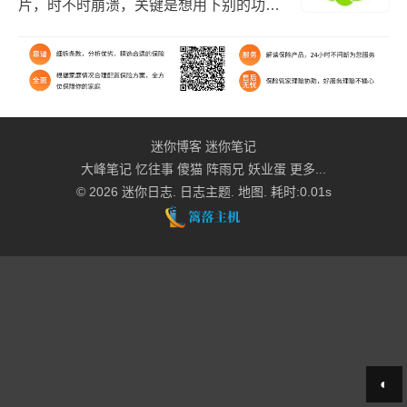
片，时不时崩溃，关键是想用下别的功能
还要付费，网上这些在线功能都是免费的
啊！没法子，那就搜一搜吧，花了几个小
时把网上提到的...
迷你博客
迷你笔记
大峰笔记
忆往事
傻猫
阵雨兄
妖业蛋
更多...
© 2026
迷你日志
.
日志主题
.
地图
. 耗时:0.01s
◐