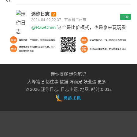
迷你日志
回复
2024-04-02 22:37 - 甘肃省兰州市
@RawChen
这个是比价模式，也是拿来玩玩看
迷你博客
迷你笔记
大峰笔记
忆往事
傻猫
阵雨兄
妖业蛋
更多...
© 2026
迷你日志
.
日志主题
.
地图
. 耗时:0.01s